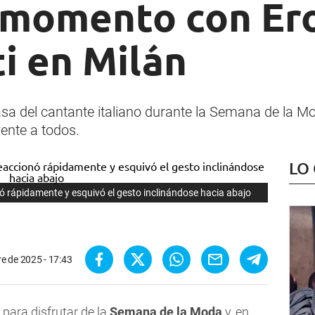
momento con Er
i en Milán
asa del cantante italiano durante la Semana de la 
rente a todos.
LO
ó rápidamente y esquivó el gesto inclinándose hacia abajo
e de 2025 - 17:43
para disfrutar de la
Semana de la Moda
y, en