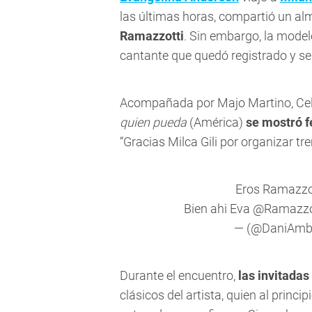
las últimas horas, compartió un al
Ramazzotti
. Sin embargo, la model
cantante que quedó registrado y se v
Acompañada por Majo Martino, Cele
quien pueda
(América)
se mostró f
“Gracias Milca Gili por organizar 
Eros Ramazzot
Bien ahi Eva
@Ramazzo
— (@DaniAmb
Durante el encuentro,
las invitadas
clásicos del artista, quien al princ