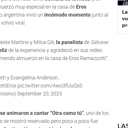
muerzo muy especial en la casa de
Eros
La
o argentina vivió un
incómodo momento
junto al
vu
olvió viral.
pr
ste Martino y Milca Gili,
la panelista
de
Sálvese
eliz
de la experiencia y agradeció en sus redes:
tremendo almuerzo en la casa de Eros Ramazzotti”.
ti y Evangelina Anderson...
ttiEros
pic.twitter.com/Awo3fUuQsS
rosino)
September 20, 2025
 se animaron a cantar “Otra como tú”
, uno de los
ipio se mostró reservado pero poco a poco fue
LA