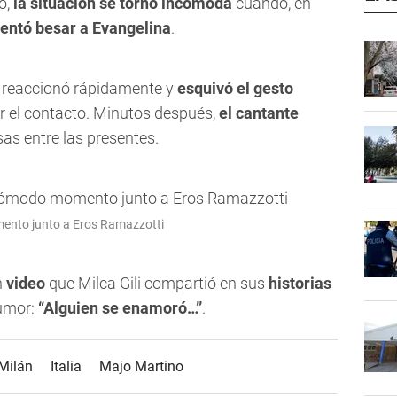
o,
la situación se tornó incómoda
cuando, en
tentó besar a Evangelina
.
reaccionó rápidamente y
esquivó el gesto
ar el contacto. Minutos después,
el cantante
isas entre las presentes.
ento junto a Eros Ramazzotti
n
video
que Milca Gili compartió en sus
historias
humor:
“Alguien se enamoró…”
.
Milán
Italia
Majo Martino