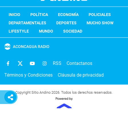
INICIO
POLÍTICA
ECONOMÍA
POLICIALES
DEPARTAMENTALES
DEPORTES
MUCHO SHOW
LIFESTYLE
MUNDO
SOCIEDAD
ACONCAGUA RADIO
RSS
Contactanos
Términos y Condiciones
Cláusula de privacidad
Copyright Sitio Andino 2026. Todos los derechos reservados.