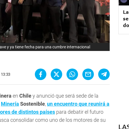
La
se
do
ave y ya tiene fecha para una cumbre internacional
- 13:33
inera
en
Chile
y anunció que será sede de la
e
Minería
Sostenible
,
un encuentro que reunirá a
ores de distintos países
para debatir el futuro
busca consolidar como uno de los motores de su
LA