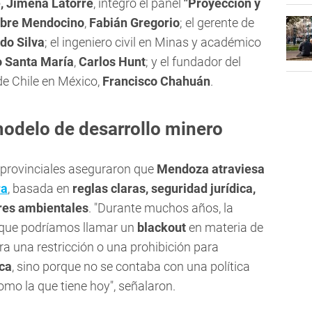
, Jimena Latorre
, integró el panel
"Proyección y
bre Mendocino
,
Fabián Gregorio
; el gerente de
do Silva
; el ingeniero civil en Minas y académico
o Santa María
,
Carlos Hunt
; y el fundador del
e Chile en México,
Francisco Chahuán
.
odelo de desarrollo minero
s provinciales aseguraron que
Mendoza atraviesa
ra
, basada en
reglas claras, seguridad jurídica,
res ambientales
. "Durante muchos años, la
 que podríamos llamar un
blackout
en materia de
ra una restricción o una prohibición para
ca
, sino porque no se contaba con una política
omo la que tiene hoy", señalaron.