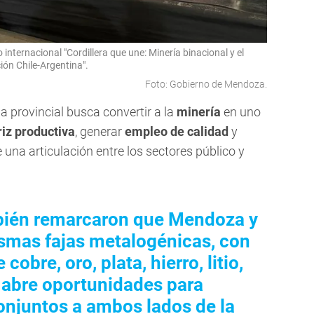
 internacional "Cordillera que une: Minería binacional y el
ión Chile-Argentina".
Foto: Gobierno de Mendoza.
a provincial busca convertir a la
minería
en uno
riz productiva
, generar
empleo de calidad
y
una articulación entre los sectores público y
mbién remarcaron que Mendoza y
smas fajas metalogénicas, con
obre, oro, plata, hierro, litio,
e abre oportunidades para
onjuntos a ambos lados de la