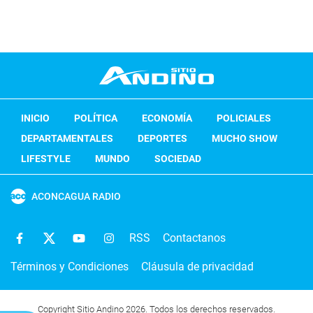
INICIO
POLÍTICA
ECONOMÍA
POLICIALES
DEPARTAMENTALES
DEPORTES
MUCHO SHOW
LIFESTYLE
MUNDO
SOCIEDAD
ACONCAGUA RADIO
RSS
Contactanos
Términos y Condiciones
Cláusula de privacidad
Copyright Sitio Andino 2026. Todos los derechos reservados.