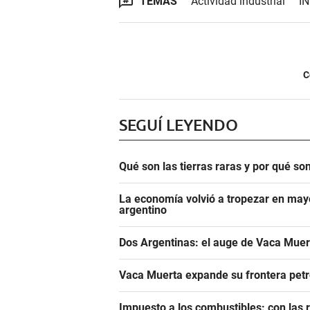
TEMAS
Actividad industrial
I
C
SEGUÍ LEYENDO
Qué son las tierras raras y por qué so
La economía volvió a tropezar en mayo
argentino
Dos Argentinas: el auge de Vaca Muerta
Vaca Muerta expande su frontera pet
Impuesto a los combustibles: con las r