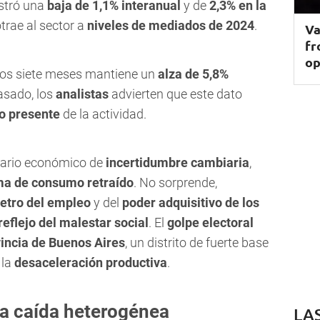
stró una
baja de 1,1% interanual
y de
2,3% en la
rotrae al sector a
niveles de mediados de 2024
.
Va
fr
op
ros siete meses mantiene un
alza de 5,8%
asado, los
analistas
advierten que este dato
ro presente
de la actividad.
enario económico de
incertidumbre cambiaria
,
ma de consumo retraído
. No sorprende,
tro del empleo
y del
poder adquisitivo de los
reflejo del malestar social
. El
golpe electoral
incia de Buenos Aires
, un distrito de fuerte base
 la
desaceleración productiva
.
na caída heterogénea
LA