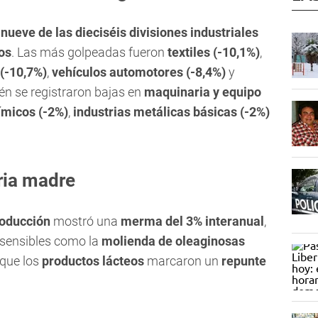
e
nueve de las dieciséis divisiones industriales
os
. Las más golpeadas fueron
textiles (-10,1%)
,
 (-10,7%)
,
vehículos automotores (-8,4%)
y
én se registraron bajas en
maquinaria y equipo
ímicos (-2%)
,
industrias metálicas básicas (-2%)
ria madre
oducción
mostró una
merma del 3% interanual
,
s sensibles como la
molienda de oleaginosas
 que los
productos lácteos
marcaron un
repunte