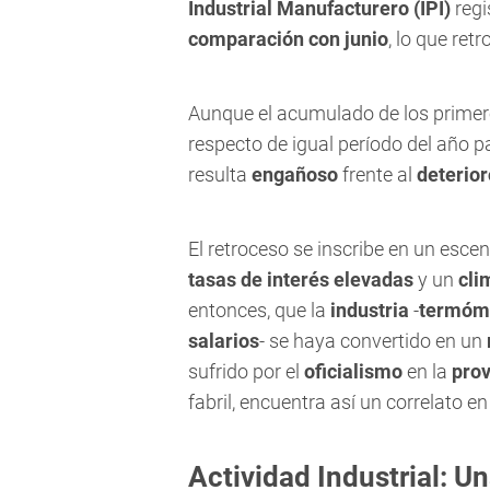
Industrial Manufacturero (IPI)
regi
comparación con junio
, lo que ret
Aunque el acumulado de los prime
respecto de igual período del año p
resulta
engañoso
frente al
deterio
El retroceso se inscribe en un esc
tasas de interés elevadas
y un
cli
entonces, que la
industria
-
termóme
salarios
- se haya convertido en un
sufrido por el
oficialismo
en la
prov
fabril, encuentra así un correlato en
Actividad Industrial: U