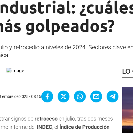
industrial: ¿cuále
más golpeados?
julio y retrocedió a niveles de 2024. Sectores clave e
ica.
LO
tiembre de 2025 - 08:15
strar signos de
retroceso
en julio, tras dos meses
timo informe del
INDEC
, el
Índice de Producción