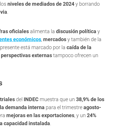
 los
niveles de mediados de 2024
y borrando
via
.
ras oficiales
alimenta la
discusión política
y
gentes económicos
,
mercados
y también de la
l presente está marcado por la
caída de la
s
perspectivas externas
tampoco ofrecen un
s
triales
del
INDEC
muestra que un
38,9% de los
la demanda interna
para el trimestre
agosto-
era
mejoras en las exportaciones
, y un
24%
la capacidad instalada
.