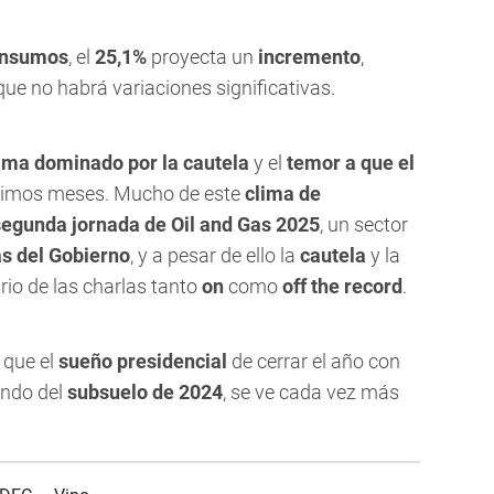
insumos
, el
25,1%
proyecta un
incremento
,
que no habrá variaciones significativas.
ma dominado por la cautela
y el
temor a que el
ximos meses. Mucho de este
clima de
segunda jornada de Oil and Gas 2025
, un sector
cas del Gobierno
, y a pesar de ello la
cautela
y la
io de las charlas tanto
on
como
off the record
.
 que el
sueño presidencial
de cerrar el año con
ando del
subsuelo de 2024
, se ve cada vez más