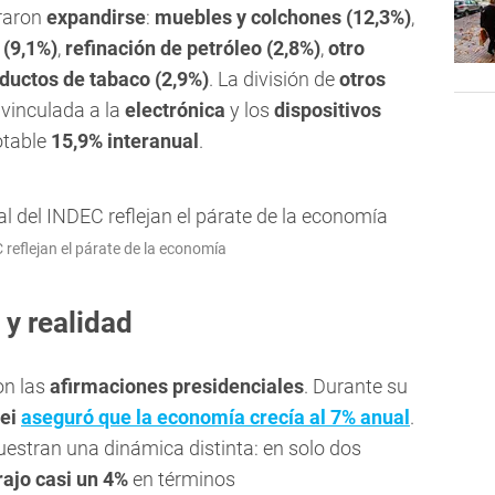
graron
expandirse
:
muebles y colchones (12,3%)
,
 (9,1%)
,
refinación de petróleo (2,8%)
,
otro
ductos de tabaco (2,9%)
. La división de
otros
, vinculada a la
electrónica
y los
dispositivos
otable
15,9% interanual
.
C reflejan el párate de la economía
 y realidad
on las
afirmaciones presidenciales
. Durante su
ei
aseguró que la economía crecía al 7% anual
.
estran una dinámica distinta: en solo dos
rajo casi un 4%
en términos