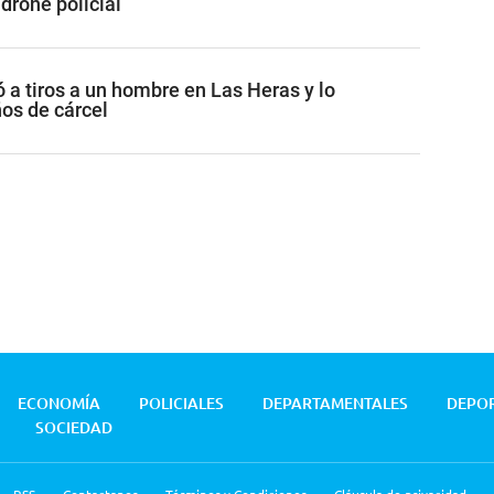
 drone policial
 a tiros a un hombre en Las Heras y lo
os de cárcel
ECONOMÍA
POLICIALES
DEPARTAMENTALES
DEPO
SOCIEDAD
RSS
Contactanos
Términos y Condiciones
Cláusula de privacidad