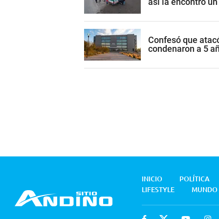
así la encontró un
Confesó que atacó
condenaron a 5 añ
INICIO
POLÍTICA
LIFESTYLE
MUNDO