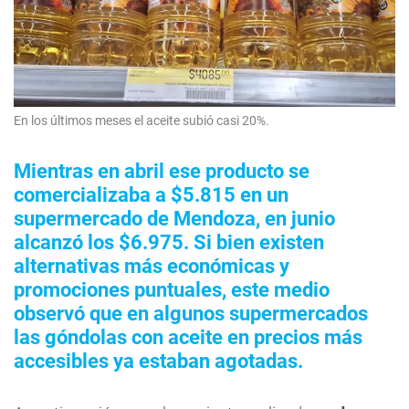
En los últimos meses el aceite subió casi 20%.
Mientras en abril ese producto se
comercializaba a $5.815 en un
supermercado de Mendoza, en junio
alcanzó los $6.975. Si bien existen
alternativas más económicas y
promociones puntuales, este medio
observó que en algunos supermercados
las góndolas con aceite en precios más
accesibles ya estaban agotadas.