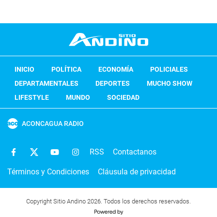
INICIO
POLÍTICA
ECONOMÍA
POLICIALES
DEPARTAMENTALES
DEPORTES
MUCHO SHOW
LIFESTYLE
MUNDO
SOCIEDAD
ACONCAGUA RADIO
RSS
Contactanos
Términos y Condiciones
Cláusula de privacidad
Copyright Sitio Andino 2026. Todos los derechos reservados.