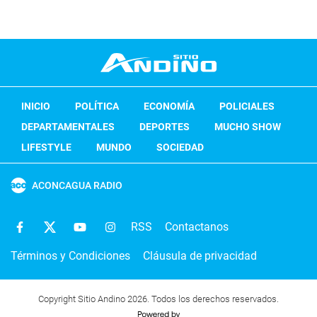
INICIO
POLÍTICA
ECONOMÍA
POLICIALES
DEPARTAMENTALES
DEPORTES
MUCHO SHOW
LIFESTYLE
MUNDO
SOCIEDAD
ACONCAGUA RADIO
RSS
Contactanos
Términos y Condiciones
Cláusula de privacidad
Copyright Sitio Andino 2026. Todos los derechos reservados.