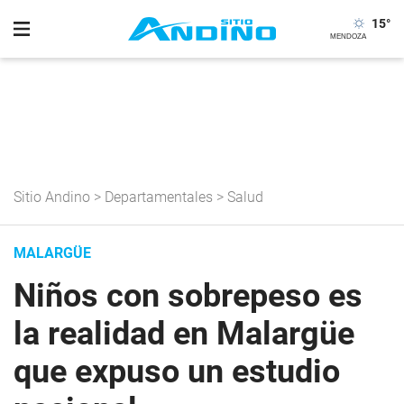
15
°
Sitio Andino
>
Departamentales
>
Salud
MALARGÜE
Niños con sobrepeso es
la realidad en Malargüe
que expuso un estudio