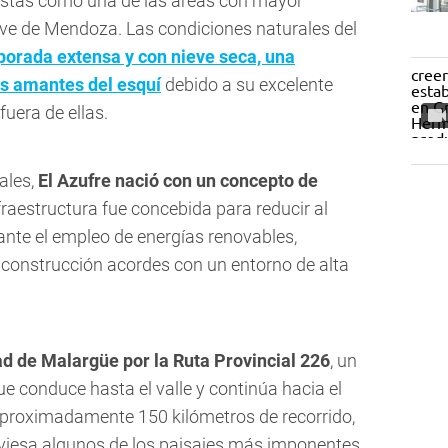
listas como una de las áreas con mayor
ve de Mendoza. Las condiciones naturales del
orada extensa y con nieve seca, una
os amantes del esquí
debido a su excelente
uera de ellas.
ales,
El Azufre nació con un concepto de
fraestructura fue concebida para reducir al
nte el empleo de energías renovables,
de construcción acordes con un entorno de alta
ad de Malargüe por la Ruta Provincial 226
, un
 conduce hasta el valle y continúa hacia el
aproximadamente 150 kilómetros de recorrido,
raviesa algunos de los paisajes más imponentes