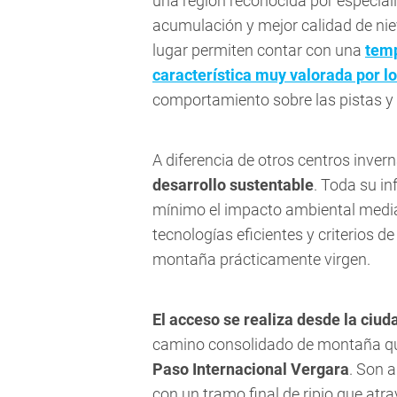
una región reconocida por especia
acumulación y mejor calidad de nie
lugar permiten contar con una
temp
característica muy valorada por l
comportamiento sobre las pistas y f
A diferencia de otros centros invern
desarrollo sustentable
. Toda su in
mínimo el impacto ambiental media
tecnologías eficientes y criterios 
montaña prácticamente virgen.
El acceso se realiza desde la ciud
camino consolidado de montaña que
Paso Internacional Vergara
. Son 
con un tramo final de ripio que at