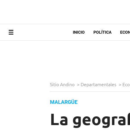
INICIO
POLÍTICA
ECO
Sitio Andino
>
Departamentales
>
Eco
MALARGÜE
La geograf