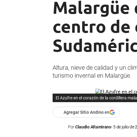
Malargüe 
centro de 
Sudaméri
Altura, nieve de calidad y un cl
turismo invernal en Malargüe.
El Azufre en el corazón de la cordillera mal
Agregar Sitio Andino en
Por
Claudio Altamirano
5 de julio de