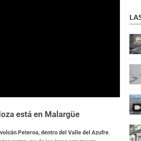
LA
doza está en Malargüe
l volcán Peteroa, dentro del Valle del Azufre
,