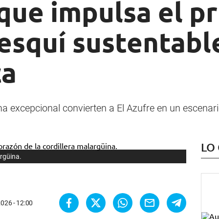
que impulsa el p
esquí sustentabl
ca
ima excepcional convierten a El Azufre en un escenario
LO
argüina.
 2026 - 12:00