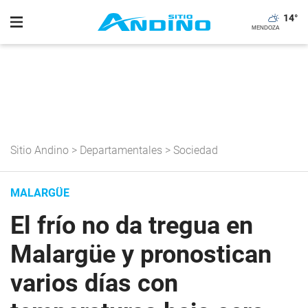
14
°
Sitio Andino
>
Departamentales
>
Sociedad
MALARGÜE
El frío no da tregua en
Malargüe y pronostican
varios días con