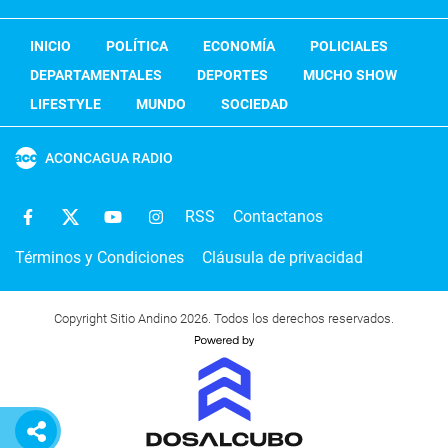
INICIO
POLÍTICA
ECONOMÍA
POLICIALES
DEPARTAMENTALES
DEPORTES
MUCHO SHOW
LIFESTYLE
MUNDO
SOCIEDAD
ACONCAGUA RADIO
RSS
Contactanos
Términos y Condiciones
Cláusula de privacidad
Copyright Sitio Andino 2026. Todos los derechos reservados.