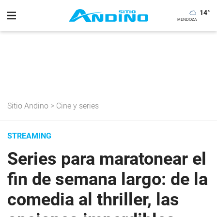
14
°
Sitio Andino
>
Cine y series
STREAMING
Series para maratonear el
fin de semana largo: de la
comedia al thriller, las