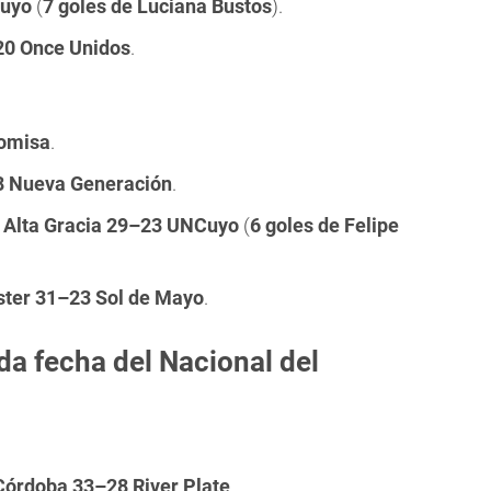
Cuyo
(
7 goles de Luciana Bustos
).
20 Once Unidos
.
omisa
.
8 Nueva Generación
.
 Alta Gracia 29–23 UNCuyo
(
6 goles de Felipe
ester 31–23 Sol de Mayo
.
da fecha del Nacional del
 Córdoba 33–28 River Plate
.