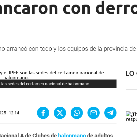
ancaron con derr
o arrancó con todo y los equipos de la provincia d
LO
on las sedes del certamen nacional de balonmano.
025 - 12:14
acional A de Clubes de
balonmano
de adultos
,