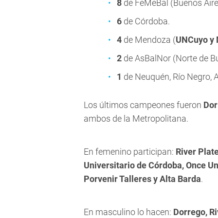
8
de FeMeBal (Buenos Aire
6
de Córdoba.
4
de Mendoza (
UNCuyo y 
2
de AsBalNor (Norte de Bu
1
de Neuquén, Río Negro, At
Los últimos campeones fueron
Dor
ambos de la Metropolitana.
En femenino participan:
River Plate
Universitario de Córdoba, Once U
Porvenir Talleres y Alta Barda
.
En masculino lo hacen:
Dorrego, Riv