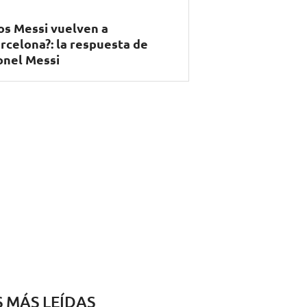
os Messi vuelven a
rcelona?: la respuesta de
onel Messi
S MÁS LEÍDAS