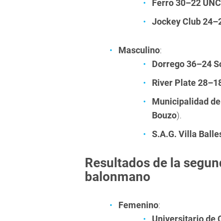
Ferro 30–22 UN
Jockey Club 24–
Masculino
:
Dorrego 36–24 S
River Plate 28–1
Municipalidad de
Bouzo
).
S.A.G. Villa Ball
Resultados de la segun
balonmano
Femenino
:
Universitario de