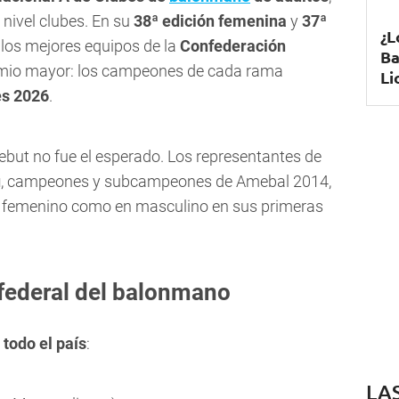
 nivel clubes. En su
38ª edición femenina
y
37ª
¿L
 los mejores equipos de la
Confederación
Ba
emio mayor: los campeones de cada rama
Li
es 2026
.
 debut no fue el esperado. Los representantes de
ú
, campeones y subcampeones de Amebal 2014,
 femenino como en masculino en sus primeras
federal del balonmano
 todo el país
:
LA