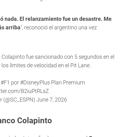
ió nada. El relanzamiento fue un desastre. Me
ás arriba
", reconoció el argentino una vez
olapinto fue sancionado con 5 segundos en el
los límites de velocidad en el Pit Lane.
e
#F1
por
#DisneyPlus
Plan Premium
itter.com/B2iuPtRLsZ
er (@SC_ESPN)
June 7, 2026
ranco Colapinto