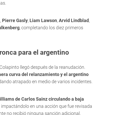
tas.
i
,
Pierre Gasly
,
Liam Lawson
,
Arvid Lindblad
,
ulkenberg
, completando los diez primeros
bronca para el argentino
lapinto llegó después de la reanudación.
mera curva del relanzamiento y el argentino
dando atrapado en medio de varios incidentes.
illiams de Carlos Sainz circulando a baja
ó impactándolo en una acción que fue revisada
te no recibió ninguna sanción adicional.