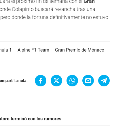
uará el próximo fin de semana con el
Gran
donde Colapinto buscará revancha tras una
 pero donde la fortuna definitivamente no estuvo
mula 1
Alpine F1 Team
Gran Premio de Mónaco
ompartí la nota:
atore terminó con los rumores