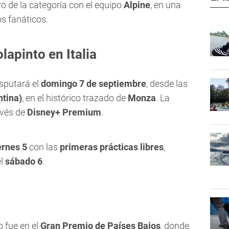
o de la categoría con el equipo
Alpine
, en una
os fanáticos.
apinto en Italia
sputará el
domingo 7 de septiembre
, desde las
ntina)
, en el histórico trazado de
Monza
. La
avés de
Disney+ Premium
.
ernes 5
con las
primeras prácticas libres
,
el
sábado 6
.
o fue en el
Gran Premio de Países Bajos
, donde