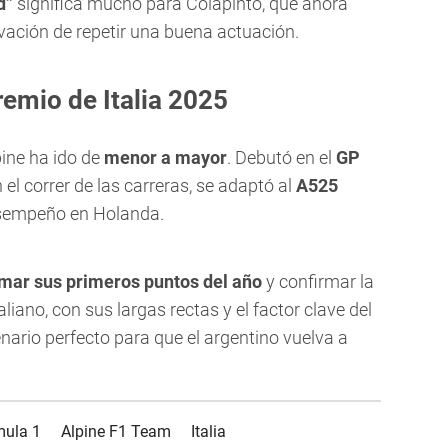
d”
significa mucho para Colapinto, que ahora
vación de repetir una buena actuación.
remio de Italia 2025
ine ha ido de
menor a mayor
. Debutó en el
GP
el correr de las carreras, se adaptó al
A525
esempeño en Holanda.
mar sus primeros puntos del año
y confirmar la
liano, con sus largas rectas y el factor clave del
enario perfecto para que el argentino vuelva a
mula 1
Alpine F1 Team
Italia