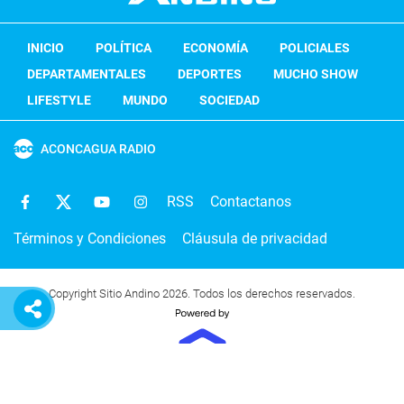
INICIO
POLÍTICA
ECONOMÍA
POLICIALES
DEPARTAMENTALES
DEPORTES
MUCHO SHOW
LIFESTYLE
MUNDO
SOCIEDAD
ACONCAGUA RADIO
RSS
Contactanos
Términos y Condiciones
Cláusula de privacidad
Copyright Sitio Andino 2026. Todos los derechos reservados.