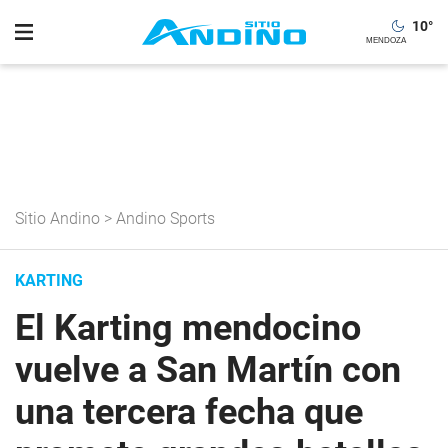
10
°
Sitio Andino
>
Andino Sports
KARTING
El Karting mendocino
vuelve a San Martín con
una tercera fecha que