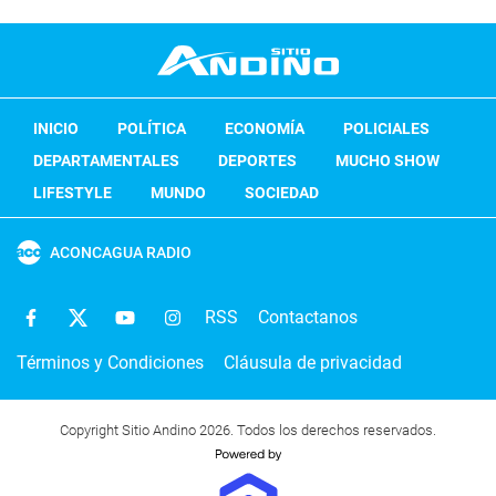
INICIO
POLÍTICA
ECONOMÍA
POLICIALES
DEPARTAMENTALES
DEPORTES
MUCHO SHOW
LIFESTYLE
MUNDO
SOCIEDAD
ACONCAGUA RADIO
RSS
Contactanos
Términos y Condiciones
Cláusula de privacidad
Copyright Sitio Andino 2026. Todos los derechos reservados.