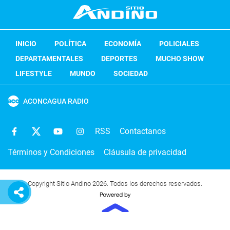
INICIO
POLÍTICA
ECONOMÍA
POLICIALES
DEPARTAMENTALES
DEPORTES
MUCHO SHOW
LIFESTYLE
MUNDO
SOCIEDAD
ACONCAGUA RADIO
RSS
Contactanos
Términos y Condiciones
Cláusula de privacidad
Copyright Sitio Andino 2026. Todos los derechos reservados.