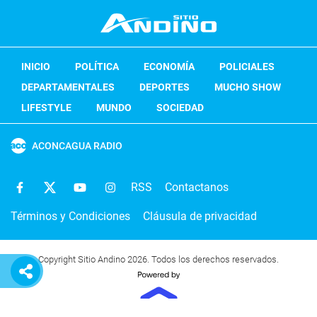
INICIO
POLÍTICA
ECONOMÍA
POLICIALES
DEPARTAMENTALES
DEPORTES
MUCHO SHOW
LIFESTYLE
MUNDO
SOCIEDAD
ACONCAGUA RADIO
RSS
Contactanos
Términos y Condiciones
Cláusula de privacidad
Copyright Sitio Andino 2026. Todos los derechos reservados.