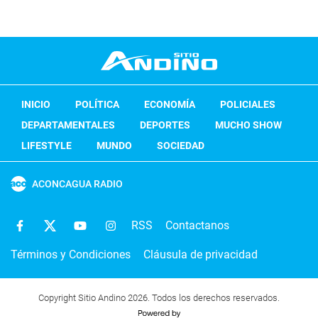
INICIO
POLÍTICA
ECONOMÍA
POLICIALES
DEPARTAMENTALES
DEPORTES
MUCHO SHOW
LIFESTYLE
MUNDO
SOCIEDAD
ACONCAGUA RADIO
RSS
Contactanos
Términos y Condiciones
Cláusula de privacidad
Copyright Sitio Andino 2026. Todos los derechos reservados.