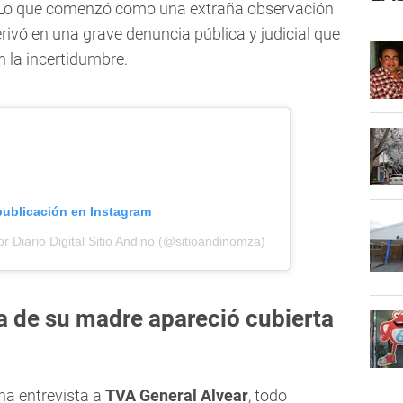
 Lo que comenzó como una extraña observación
rivó en una grave denuncia pública y judicial que
n la incertidumbre.
publicación en Instagram
r Diario Digital Sitio Andino (@sitioandinomza)
 de su madre apareció cubierta
na entrevista a
TVA General Alvear
, todo