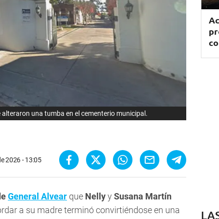
Ac
pr
co
 alteraron una tumba en el cementerio municipal.
de 2026 - 13:05
de
General Alvear
que
Nelly
y
Susana Martín
ordar a su madre terminó convirtiéndose en una
LA