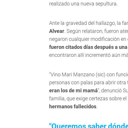
realizado una nueva sepultura.
Ante la gravedad del hallazgo, la fa
Alvear
. Según relataron, fueron at
negaron cualquier modificación en e
fueron citados
días después a una
encontraron allí incrementó aún m
"Vino Mari Manzano (
sic)
con funci
personas con palas para abrir otr
eran los de mi mamá
", denunció S
familia, que exige certezas sobre el
hermanos fallecidos
.
"Queremos saber dónde