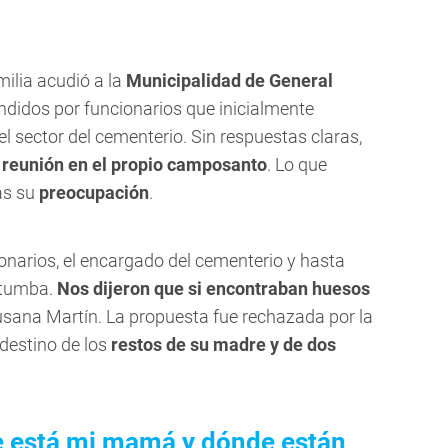
milia acudió a la
Municipalidad de General
endidos por funcionarios que inicialmente
l sector del cementerio. Sin respuestas claras,
 reunión en el propio camposanto
. Lo que
ás su
preocupación
.
onarios, el encargado del cementerio y hasta
a tumba.
Nos dijeron que si encontraban huesos
usana Martín. La propuesta fue rechazada por la
 destino de los
restos de su madre y de dos
 está mi mamá y dónde están