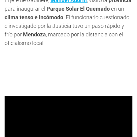
El jefe de Gabinete,
Manuel Adorni
, visitó la
provincia
para inaugurar el
Parque Solar El Quemado
en un
clima tenso e incómodo
. El funcionario cuestionado
e investigado por la Justicia tuvo un paso rápido y
frío por
Mendoza
, marcado por la distancia con el
oficialismo local.