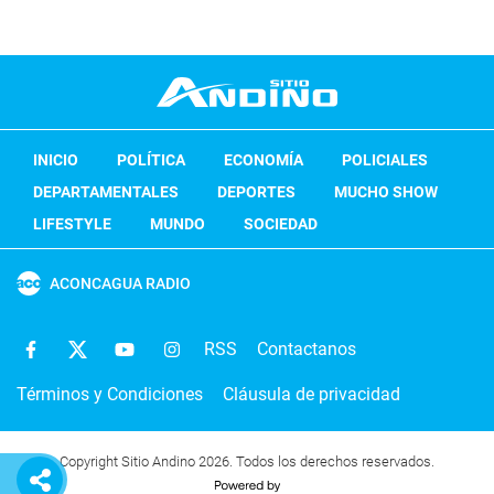
INICIO
POLÍTICA
ECONOMÍA
POLICIALES
DEPARTAMENTALES
DEPORTES
MUCHO SHOW
LIFESTYLE
MUNDO
SOCIEDAD
ACONCAGUA RADIO
RSS
Contactanos
Términos y Condiciones
Cláusula de privacidad
Copyright Sitio Andino 2026. Todos los derechos reservados.