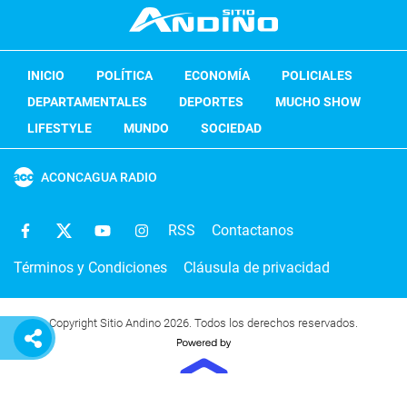
INICIO
POLÍTICA
ECONOMÍA
POLICIALES
DEPARTAMENTALES
DEPORTES
MUCHO SHOW
LIFESTYLE
MUNDO
SOCIEDAD
ACONCAGUA RADIO
RSS
Contactanos
Términos y Condiciones
Cláusula de privacidad
Copyright Sitio Andino 2026. Todos los derechos reservados.