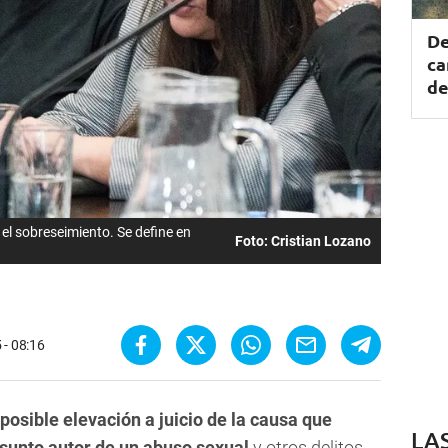
De
ca
de
 el sobreseimiento. Se define en
Foto: Cristian Lozano
 - 08:16
posible elevación a juicio de la causa que
LA
unto autor de un abuso sexual
y otros delitos