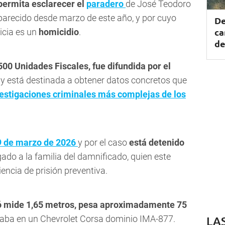
permita esclarecer el
paradero
de José Teodoro
arecido desde marzo de este año, y por cuyo
De
ca
ticia es un
homicidio
.
de
00 Unidades Fiscales, fue difundida por el
 y está destinada a obtener datos concretos que
estigaciones criminales más complejas de los
 9 de marzo de 2026
y por el caso
está detenido
do a la familia del damnificado, quien este
encia de prisión preventiva.
 mide 1,65 metros, pesa aproximadamente 75
zaba en un Chevrolet Corsa dominio IMA-877.
LA