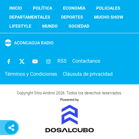
INICIO
POLÍTICA
ECONOMÍA
POLICIALES
DEPARTAMENTALES
DEPORTES
MUCHO SHOW
LIFESTYLE
MUNDO
SOCIEDAD
ACONCAGUA RADIO
RSS
Contactanos
Términos y Condiciones
Cláusula de privacidad
Copyright Sitio Andino 2026. Todos los derechos reservados.