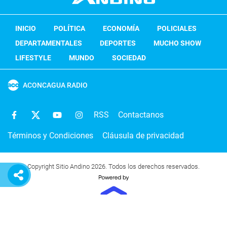
INICIO
POLÍTICA
ECONOMÍA
POLICIALES
DEPARTAMENTALES
DEPORTES
MUCHO SHOW
LIFESTYLE
MUNDO
SOCIEDAD
ACONCAGUA RADIO
RSS
Contactanos
Términos y Condiciones
Cláusula de privacidad
Copyright Sitio Andino 2026. Todos los derechos reservados.