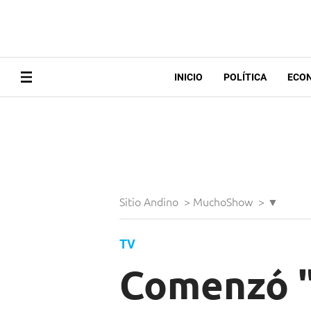
INICIO
POLÍTICA
ECO
Sitio Andino
>
MuchoShow
>
▼
TV
Comenzó "