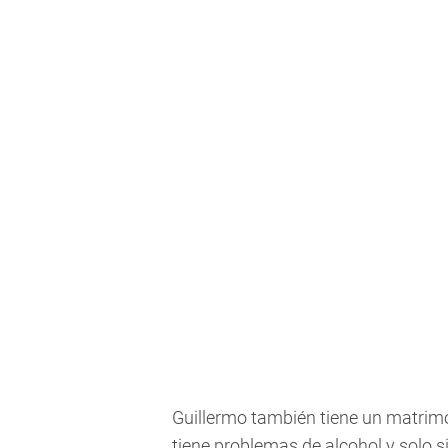
Guillermo también tiene un matrimo
tiene problemas de alcohol y solo s