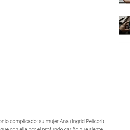
nio complicado: su mujer Ana (Ingrid Pelicori)
igue con ella por el profundo cariño que siente