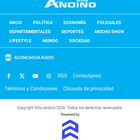
INICIO
POLÍTICA
ECONOMÍA
POLICIALES
DEPARTAMENTALES
DEPORTES
MUCHO SHOW
LIFESTYLE
MUNDO
SOCIEDAD
ACONCAGUA RADIO
RSS
Contactanos
Términos y Condiciones
Cláusula de privacidad
Copyright Sitio Andino 2026. Todos los derechos reservados.