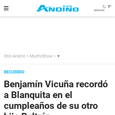
7
°
Sitio Andino
>
MuchoShow
>
▼
RECUERDO
Benjamín Vicuña recordó
a Blanquita en el
cumpleaños de su otro