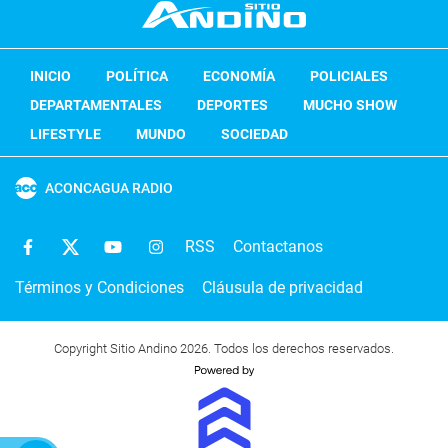
INICIO
POLÍTICA
ECONOMÍA
POLICIALES
DEPARTAMENTALES
DEPORTES
MUCHO SHOW
LIFESTYLE
MUNDO
SOCIEDAD
ACONCAGUA RADIO
RSS
Contactanos
Términos y Condiciones
Cláusula de privacidad
Copyright Sitio Andino 2026. Todos los derechos reservados.