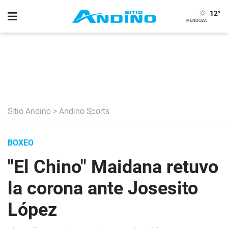
12
°
Sitio Andino
>
Andino Sports
BOXEO
"El Chino" Maidana retuvo
la corona ante Josesito
López