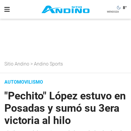
8
°
Sitio Andino
>
Andino Sports
AUTOMOVILISMO
"Pechito" López estuvo en
Posadas y sumó su 3era
victoria al hilo