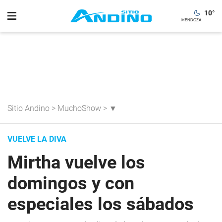
10
°
Sitio Andino
>
MuchoShow
>
▼
VUELVE LA DIVA
Mirtha vuelve los
domingos y con
especiales los sábados