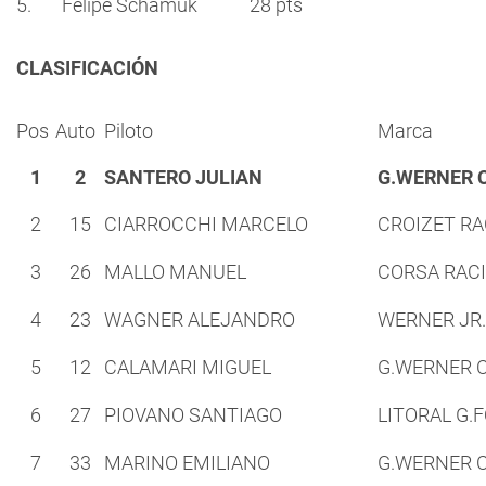
5. Felipe Schamuk 28 pts
CLASIFICACIÓN
Pos
Auto
Piloto
Marca
1
2
SANTERO JULIAN
G.WERNER 
2
15
CIARROCCHI MARCELO
CROIZET RA
3
26
MALLO MANUEL
CORSA RAC
4
23
WAGNER ALEJANDRO
WERNER JR.
5
12
CALAMARI MIGUEL
G.WERNER 
6
27
PIOVANO SANTIAGO
LITORAL G.
7
33
MARINO EMILIANO
G.WERNER 