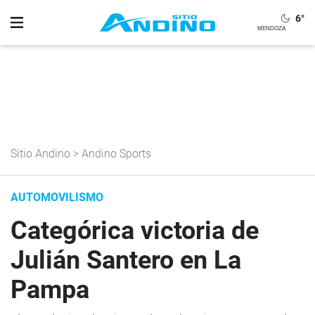
6
°
Sitio Andino
>
Andino Sports
AUTOMOVILISMO
Categórica victoria de
Julián Santero en La
Pampa