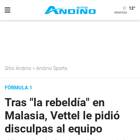
12
°
Sitio Andino
>
Andino Sports
FÓRMULA 1
Tras "la rebeldía" en
Malasia, Vettel le pidió
disculpas al equipo