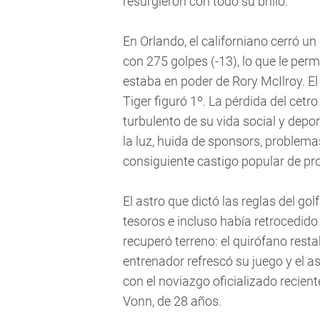
resurgieron con todo su brillo.
En Orlando, el californiano cerró un 
con 275 golpes (-13), lo que le perm
estaba en poder de Rory McIlroy. El
Tiger figuró 1º. La pérdida del cetr
turbulento de su vida social y depor
la luz, huida de sponsors, problemas 
consiguiente castigo popular de pro
El astro que dictó las reglas del go
tesoros e incluso había retrocedido 
recuperó terreno: el quirófano rest
entrenador refrescó su juego y el a
con el noviazgo oficializado recie
Vonn, de 28 años.