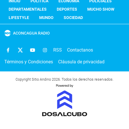
INICIO
POLÍTICA
ECONOMÍA
POLICIALES
DEPARTAMENTALES
DEPORTES
MUCHO SHOW
LIFESTYLE
MUNDO
SOCIEDAD
ACONCAGUA RADIO
RSS
Contactanos
Términos y Condiciones
Cláusula de privacidad
Copyright Sitio Andino 2026. Todos los derechos reservados.