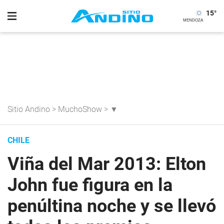
15
°
Sitio Andino
>
MuchoShow
>
▼
CHILE
Viña del Mar 2013: Elton
John fue figura en la
penúltina noche y se llevó