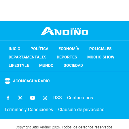
INICIO
POLÍTICA
ECONOMÍA
POLICIALES
DEPARTAMENTALES
DEPORTES
MUCHO SHOW
LIFESTYLE
MUNDO
SOCIEDAD
ACONCAGUA RADIO
RSS
Contactanos
Términos y Condiciones
Cláusula de privacidad
Copyright Sitio Andino 2026. Todos los derechos reservados.