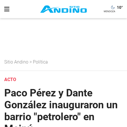
10
°
Sitio Andino
>
Política
ACTO
Paco Pérez y Dante
González inauguraron un
barrio "petrolero" en