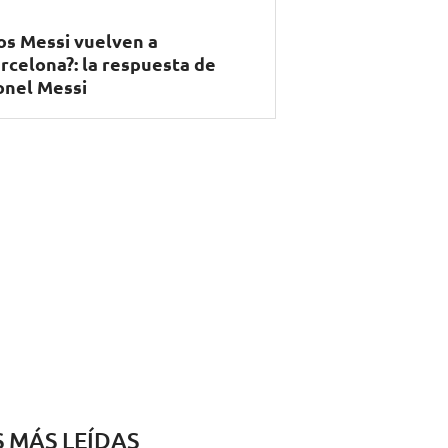
os Messi vuelven a
rcelona?: la respuesta de
onel Messi
S MÁS LEÍDAS