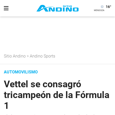
16
°
Sitio Andino
>
Andino Sports
AUTOMOVILISMO
Vettel se consagró
tricampeón de la Fórmula
1