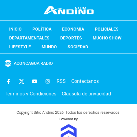
INICIO
POLÍTICA
ECONOMÍA
POLICIALES
DEPARTAMENTALES
DEPORTES
MUCHO SHOW
LIFESTYLE
MUNDO
SOCIEDAD
ACONCAGUA RADIO
RSS
Contactanos
Términos y Condiciones
Cláusula de privacidad
Copyright Sitio Andino 2026. Todos los derechos reservados.