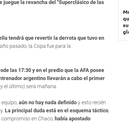
e juegue la revancha del "Superclásico de las
Mu
qu
su
gl
lla tendrá que revertir la derrota que tuvo en
l año pasado, la Copa fue para la
sde las 17:30 y en el predio que la AFA posee
ntrenador argentino llevarán a cabo el primer
(y el último) será mañana.
e equipo,
aún no hay nada definido
y esto recién
oy.
La principal duda está en el esquema táctico
;
co compromiso en Chaco,
había apostado