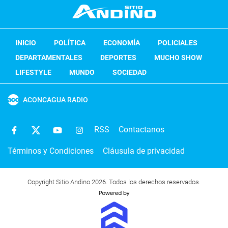
INICIO
POLÍTICA
ECONOMÍA
POLICIALES
DEPARTAMENTALES
DEPORTES
MUCHO SHOW
LIFESTYLE
MUNDO
SOCIEDAD
ACONCAGUA RADIO
RSS
Contactanos
Términos y Condiciones
Cláusula de privacidad
Copyright Sitio Andino 2026. Todos los derechos reservados.