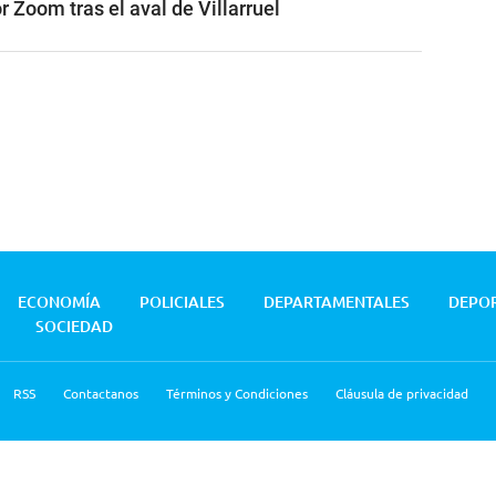
 Zoom tras el aval de Villarruel
ECONOMÍA
POLICIALES
DEPARTAMENTALES
DEPO
SOCIEDAD
RSS
Contactanos
Términos y Condiciones
Cláusula de privacidad