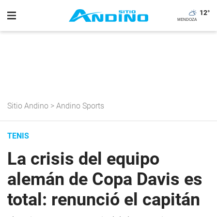
12
°
Sitio Andino
>
Andino Sports
TENIS
La crisis del equipo
alemán de Copa Davis es
total: renunció el capitán