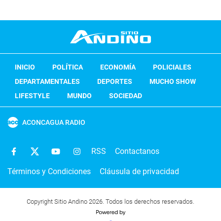
INICIO
POLÍTICA
ECONOMÍA
POLICIALES
DEPARTAMENTALES
DEPORTES
MUCHO SHOW
LIFESTYLE
MUNDO
SOCIEDAD
ACONCAGUA RADIO
RSS
Contactanos
Términos y Condiciones
Cláusula de privacidad
Copyright Sitio Andino 2026. Todos los derechos reservados.