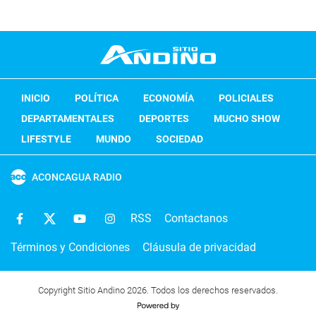
INICIO
POLÍTICA
ECONOMÍA
POLICIALES
DEPARTAMENTALES
DEPORTES
MUCHO SHOW
LIFESTYLE
MUNDO
SOCIEDAD
ACONCAGUA RADIO
RSS
Contactanos
Términos y Condiciones
Cláusula de privacidad
Copyright Sitio Andino 2026. Todos los derechos reservados.