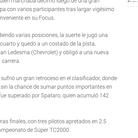
 quien marchaba décimo luego de una gran
 con varios participantes tras largar vigésimo
onveniente en su Focus.
iendo varias posiciones, la suerte le jugó una
cuarto y quedó a un costado de la pista,
ian Ledesma (Chevrolet) y obligó a una nueva
 carrera.
 sufrió un gran retroceso en el clasificador, donde
 sin la chance de sumar puntos importantes en
 fue superado por Spataro, quien acumuló 142
as finales, con tres pilotos apretados en 2.5
l campeonato de Súper TC2000.