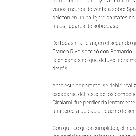
bien al chocar su Toyota contra los
varios metros de ventaja sobre Spata
pelotón en un callejero santafesino
nulos, lugares de sobrepaso.
De todas maneras, en el segundo gi
Franco Riva se tocó con Bernardo L
la chicana sino que detuvo literalme
detrás.
Ante este panorama, se debió realiz
escaparse del resto de los competid
Girolami, fue perdiendo lentamente
una tercera ubicación que no le sent
Con quince giros cumplidos, el ing