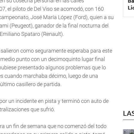
Ba
 en su cosecha personal en las calles
Li
07, el piloto de Del Viso se acomodó, con 160
l campeonato, José María López (Ford), quien a su
ami (Peugeot), ganador de la final nocturna del
 Emiliano Spataro (Renault).
le salieron como seguramente esperaba para este
 medio punto con un decimoquinto lugar final
 hubiese presentado algunos problemas que lo
s cuando marchaba décimo, luego de una
timo casillero de partida.
or un incidente en pista y terminó con auto de
ralizaciones que sufrió.
LA
era un fin de semana que no comenzó del todo