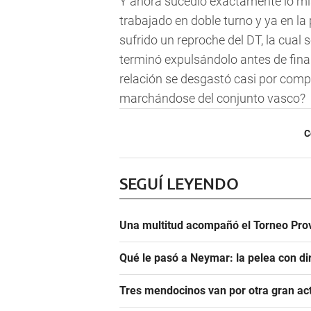
Y ahora sucedió exactamente lo mis
trabajado en doble turno y ya en l
sufrido un reproche del DT, la cual s
terminó expulsándolo antes de final
relación se desgastó casi por compl
marchándose del conjunto vasco?
C
SEGUÍ LEYENDO
Una multitud acompañó el Torneo Prov
Qué le pasó a Neymar: la pelea con dir
Tres mendocinos van por otra gran ac