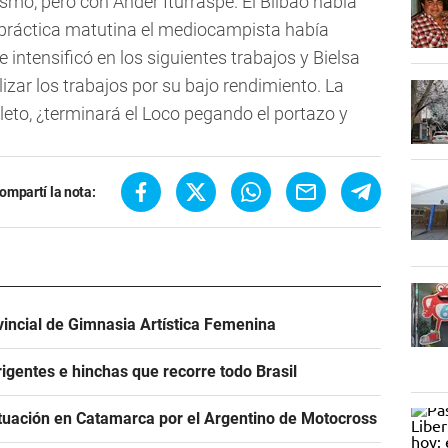
mo, pero con Ander Iturraspe. El Bilbao había
a práctica matutina el mediocampista había
e intensificó en los siguientes trabajos y Bielsa
izar los trabajos por su bajo rendimiento. La
eto, ¿terminará el Loco pegando el portazo y
ompartí la nota:
incial de Gimnasia Artística Femenina
igentes e hinchas que recorre todo Brasil
tuación en Catamarca por el Argentino de Motocross