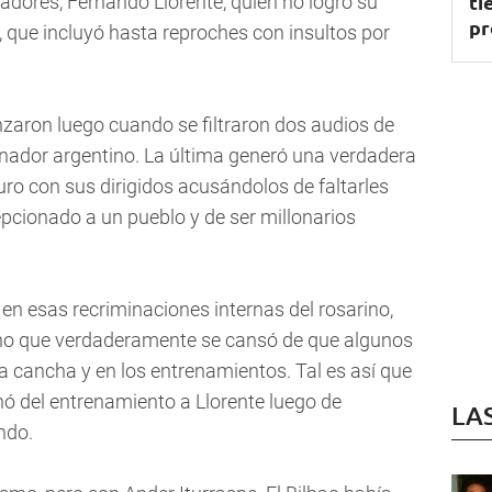
ti
gadores, Fernando Llorente, quien no logró su
pr
, que incluyó hasta reproches con insultos por
aron luego cuando se filtraron dos audios de
enador argentino. La última generó una verdadera
duro con sus dirigidos acusándolos de faltarles
epcionado a un pueblo y de ser millonarios
 en esas recriminaciones internas del rosarino,
sino que verdaderamente se cansó de que algunos
la cancha y en los entrenamientos. Tal es así que
chó del entrenamiento a Llorente luego de
LA
ndo.